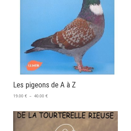
Les pigeons de A à Z
Plage
19.00
€
–
40.00
€
de
prix :
19.00 €
à
40.00 €