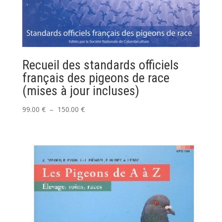
Recueil des standards officiels
français des pigeons de race
(mises à jour incluses)
Plage
99.00
€
–
150.00
€
de
prix :
99.00 €
à
150.00 €