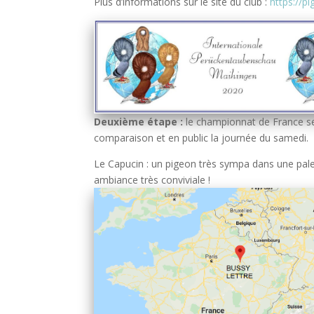
Plus d’informations sur le site du club :
https://p
Deuxième étape :
le championnat de France se 
comparaison et en public la journée du samedi.
Le Capucin : un pigeon très sympa dans une pal
ambiance très conviviale !