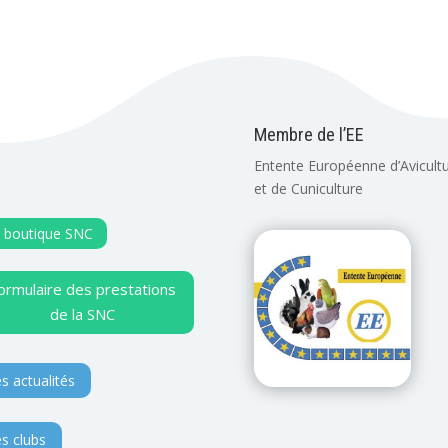
Membre de l’EE
Entente Européenne d’Avicult
et de Cuniculture
 boutique SNC
ormulaire des prestations
de la SNC
s actualités
s clubs