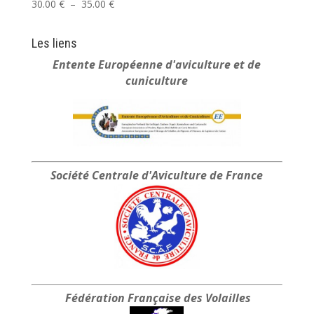
Plage
30.00
€
–
35.00
€
de
prix :
Les liens
30.00 €
Entente Européenne
d'aviculture et de
à
cuniculture
35.00 €
Société Centrale
d'Aviculture de France
Fédération Française
des Volailles