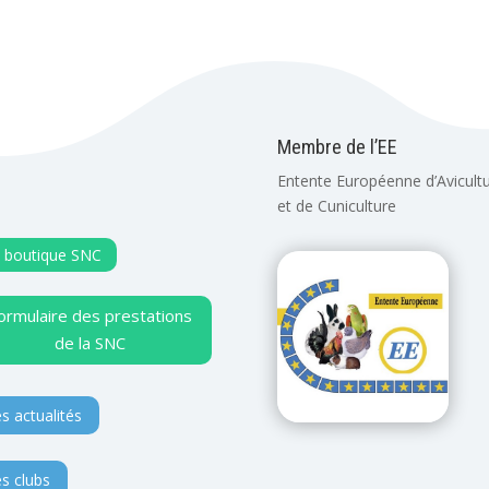
Membre de l’EE
Entente Européenne d’Avicult
et de Cuniculture
 boutique SNC
ormulaire des prestations
de la SNC
s actualités
s clubs