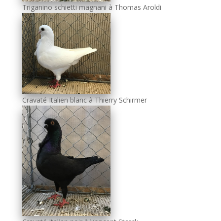
Triganino schietti magnani à Thomas Aroldi
Cravaté Italien blanc à Thierry Schirmer