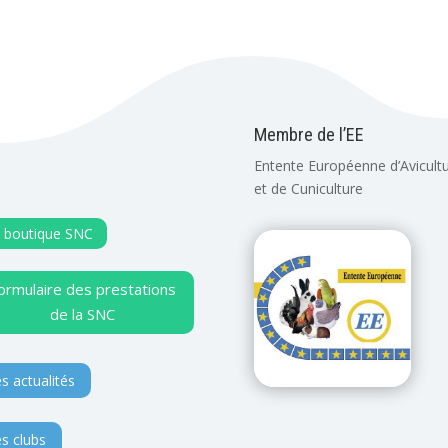
Membre de l’EE
Entente Européenne d’Avicult
et de Cuniculture
 boutique SNC
ormulaire des prestations
de la SNC
s actualités
s clubs