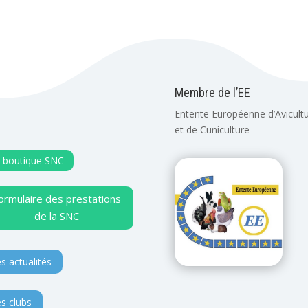
Membre de l’EE
Entente Européenne d’Avicult
et de Cuniculture
 boutique SNC
ormulaire des prestations
de la SNC
s actualités
s clubs