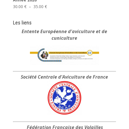
Plage
30.00
€
–
35.00
€
de
prix :
Les liens
30.00 €
Entente Européenne
d'aviculture et de
à
cuniculture
35.00 €
Société Centrale
d'Aviculture de France
Fédération Française
des Volailles