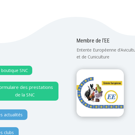
Membre de l’EE
Entente Européenne d’Avicult
et de Cuniculture
 boutique SNC
ormulaire des prestations
de la SNC
s actualités
s clubs