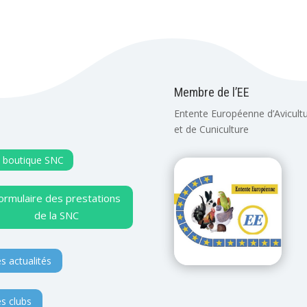
Membre de l’EE
Entente Européenne d’Avicult
et de Cuniculture
 boutique SNC
ormulaire des prestations
de la SNC
s actualités
s clubs