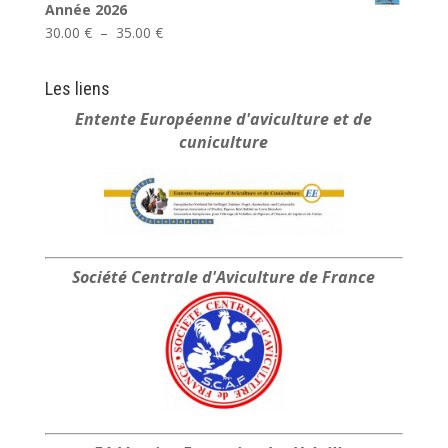
Année 2026
Plage
30.00
€
–
35.00
€
de
prix :
Les liens
30.00 €
Entente Européenne
d'aviculture et de
à
cuniculture
35.00 €
Société Centrale
d'Aviculture de France