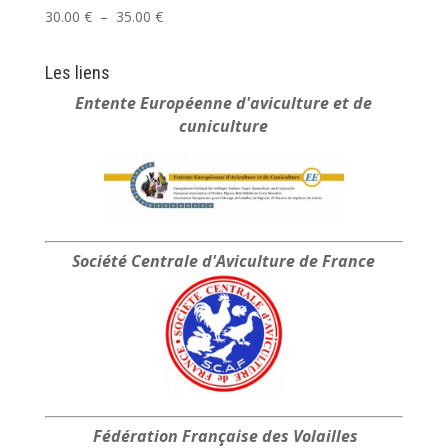
Plage
30.00
€
–
35.00
€
de
prix :
Les liens
30.00 €
Entente Européenne
d'aviculture et de
à
cuniculture
35.00 €
Société Centrale
d'Aviculture de France
Fédération Française
des Volailles