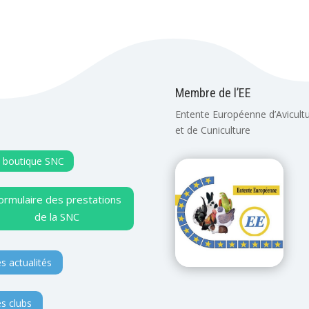
Membre de l’EE
Entente Européenne d’Avicult
et de Cuniculture
 boutique SNC
ormulaire des prestations
de la SNC
s actualités
s clubs