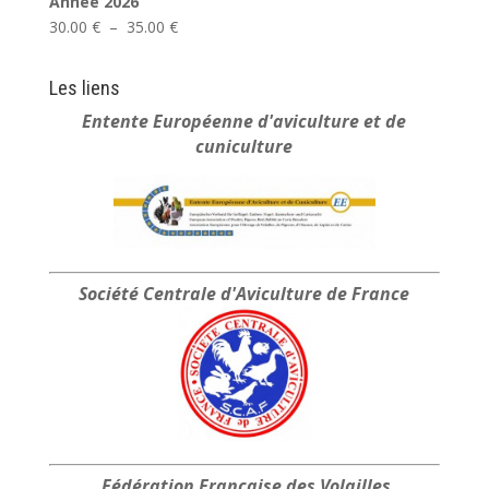
Année 2026
Plage
30.00
€
–
35.00
€
de
prix :
Les liens
30.00 €
Entente Européenne
d'aviculture et de
à
cuniculture
35.00 €
Société Centrale
d'Aviculture de France
Fédération Française
des Volailles