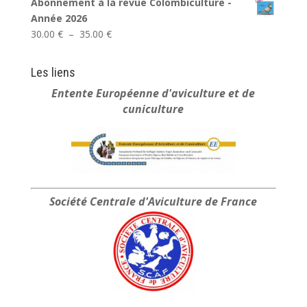
Abonnement à la revue Colombiculture -
Année 2026
Plage
30.00
€
–
35.00
€
de
prix :
Les liens
30.00 €
Entente Européenne
d'aviculture et de
à
cuniculture
35.00 €
Société Centrale
d'Aviculture de France