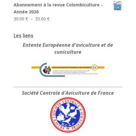
Abonnement à la revue Colombiculture -
Année 2026
Plage
30.00
€
–
35.00
€
de
prix :
Les liens
30.00 €
Entente Européenne
d'aviculture et de
à
cuniculture
35.00 €
Société Centrale
d'Aviculture de France