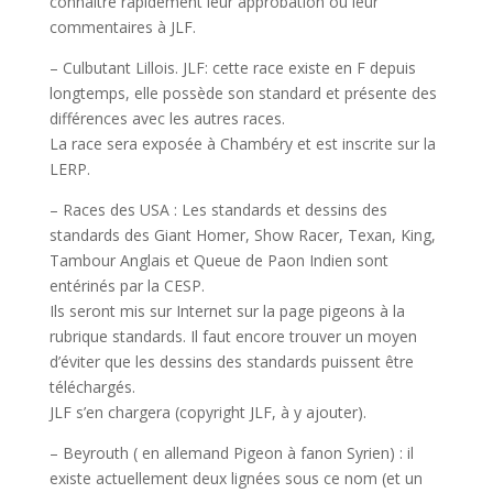
connaître rapidement leur approbation ou leur
commentaires à JLF.
– Culbutant Lillois. JLF: cette race existe en F depuis
longtemps, elle possède son standard et présente des
différences avec les autres races.
La race sera exposée à Chambéry et est inscrite sur la
LERP.
– Races des USA : Les standards et dessins des
standards des Giant Homer, Show Racer, Texan, King,
Tambour Anglais et Queue de Paon Indien sont
entérinés par la CESP.
Ils seront mis sur Internet sur la page pigeons à la
rubrique standards. Il faut encore trouver un moyen
d’éviter que les dessins des standards puissent être
téléchargés.
JLF s’en chargera (copyright JLF, à y ajouter).
– Beyrouth ( en allemand Pigeon à fanon Syrien) : il
existe actuellement deux lignées sous ce nom (et un