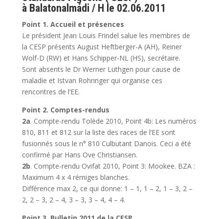
à Balatonalmádi / H le 02.06.2011
Point 1. Accueil et présences
Le président Jean Louis Frindel salue les membres de
la CESP présents August Heftberger-A (AH), Reiner
Wolf-D (RW) et Hans Schipper-NL (HS), secrétaire.
Sont absents le Dr Werner Lüthgen pour cause de
maladie et Istvan Rohringer qui organise ces
rencontres de l’EE.
Point 2. Comptes-rendus
2a
. Compte-rendu Tolède 2010, Point 4b: Les numéros
810, 811 et 812 sur la liste des races de l’EE sont
fusionnés sous le n° 810 Culbutant Danois. Ceci a été
confirmé par Hans Ove Christiansen.
2b
. Compte-rendu Ovifat 2010, Point 3: Mookee. BZA :
Maximum 4 x 4 rémiges blanches.
Différence max 2, ce qui donne: 1 – 1, 1 – 2, 1 – 3, 2 –
2, 2 – 3, 2 – 4, 3 – 3, 3 – 4, 4 – 4.
Point 3. Bulletin 2011 de la CESP