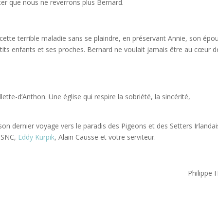
pter que nous ne reverrons plus Bernard.
e cette terrible maladie sans se plaindre, en préservant Annie, son épo
etits enfants et ses proches. Bernard ne voulait jamais être au cœur d
lette-d’Anthon. Une église qui respire la sobriété, la sincérité,
son dernier voyage vers le paradis des Pigeons et des Setters Irlandai
a SNC,
Eddy Kurpik
, Alain Causse et votre serviteur.
Philippe 