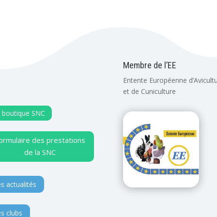
Membre de l’EE
Entente Européenne d’Avicult
et de Cuniculture
 boutique SNC
ormulaire des prestations
de la SNC
s actualités
s clubs