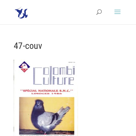
47-couv