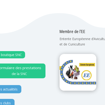
Membre de l’EE
Entente Européenne d’Avicult
et de Cuniculture
 boutique SNC
ormulaire des prestations
de la SNC
s actualités
s clubs