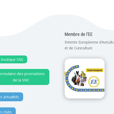
Membre de l’EE
Entente Européenne d’Avicult
et de Cuniculture
 boutique SNC
ormulaire des prestations
de la SNC
s actualités
s clubs