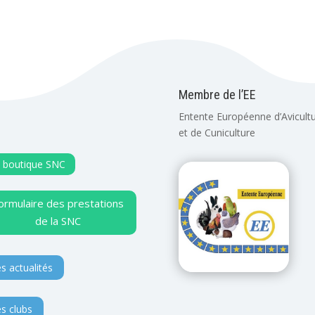
Membre de l’EE
Entente Européenne d’Avicult
et de Cuniculture
 boutique SNC
ormulaire des prestations
de la SNC
s actualités
s clubs