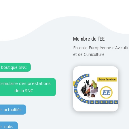
Membre de l’EE
Entente Européenne d’Avicult
et de Cuniculture
 boutique SNC
ormulaire des prestations
de la SNC
s actualités
s clubs